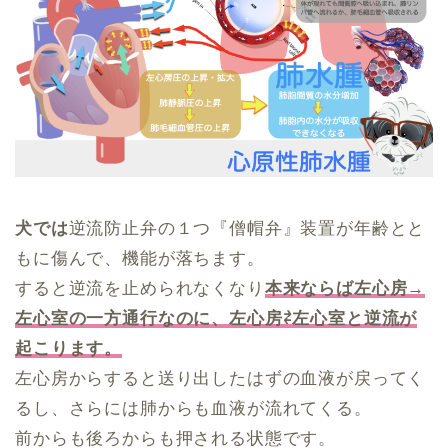
犬では
逆流防止弁の１つ『僧帽弁』装置が年齢とと
もに傷んで、機能が落ちます。
すると逆流を止められなくなり
本来ならば左心房→
左心室の一方通行なのに、左心房⇄左心室と逆流が
起こります。
左心房からすると送り出したはずの血液が戻ってく
るし、さらには肺からも血液が流れてくる。
前からも後ろからも押される状態です。