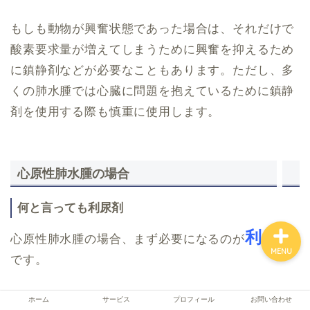
もしも動物が興奮状態であった場合は、それだけで
酸素要求量が増えてしまうために興奮を抑えるため
ホーム
に鎮静剤などが必要なこともあります。ただし、多
くの肺水腫では心臓に問題を抱えているために鎮静
サービス
剤を使用する際も慎重に使用します。
プロフィール
お問い合わせ
心原性肺水腫の場合
何と言っても利尿剤
利尿剤
心原性肺水腫の場合、まず必要になるのが
MENU
です。
ホーム
サービス
プロフィール
お問い合わせ
利尿剤を使うことで血液量を減らし、心臓の負荷を