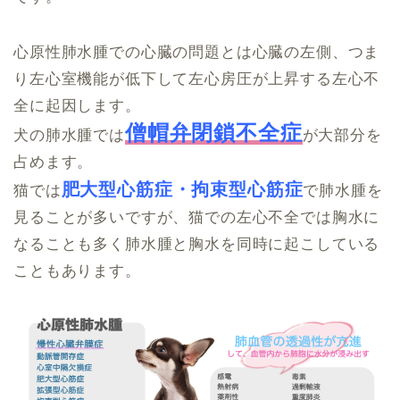
心原性肺水腫での心臓の問題とは心臓の左側、つま
り左心室機能が低下して左心房圧が上昇する左心不
全に起因します。
僧帽弁閉鎖不全症
犬の肺水腫では
が大部分を
占めます。
肥大型心筋症・拘束型心筋症
猫では
で肺水腫を
見ることが多いですが、猫での左心不全では胸水に
なることも多く肺水腫と胸水を同時に起こしている
こともあります。