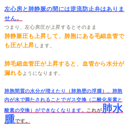
左心房と肺静脈の間には逆流防止弁はありま
せん。
つまり、左心房圧が上昇するとそのまま
肺静脈圧も上昇して、肺胞にある毛細血管で
も圧が上昇
します。
肺毛細血管圧が上昇すると、血管から水分が
漏れる
ようになります。
肺胞間質の水分が増えたり（肺胞壁の浮腫）、肺胞
内が水で満たされることでガス交換（二酸化炭素と
肺水
酸素の交換）ができなくなります。
これが
腫
です。