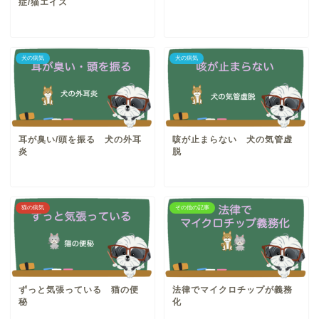
症/猫エイズ
犬の病気
犬の病気
耳が臭い/頭を振る 犬の外耳
咳が止まらない 犬の気管虚
炎
脱
猫の病気
その他の記事
ずっと気張っている 猫の便
法律でマイクロチップが義務
秘
化