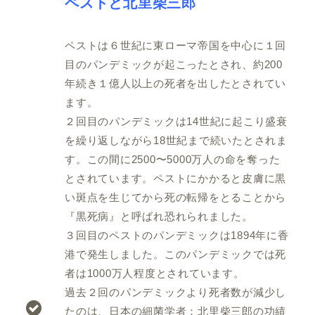
ペストと北里柴三郎
ペストは６世紀に東ローマ帝国を中心に１回
目のパンデミックが起こったとされ、約200
年続き１億人以上の死者を出したとされてい
ます。
２回目のパンデミックは14世紀に起こり盛衰
を繰り返しながら18世紀まで続いたとされま
す。この間に2500〜5000万人の命を奪った
とされています。ペストにかかると皮膚に黒
い斑点を生じてから死の転帰をとることから
『黒死病』と呼ばれ恐れられました。
３回目のペストのパンデミックは1894年に香
港で発生しました。このパンデミックでは死
者は1000万人程度とされています。
過去２回のパンデミックより死者数が減少し
たのは、日本の細菌学者：北里柴三郎の功績