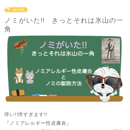
犬・猫の病気
ノミがいた!! きっとそれは氷山の一
角
痒い!!痒すぎます!!
『ノミアレルギー性皮膚炎』