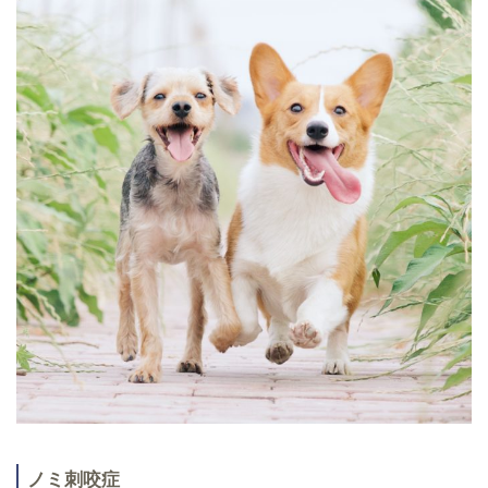
ノミ刺咬症