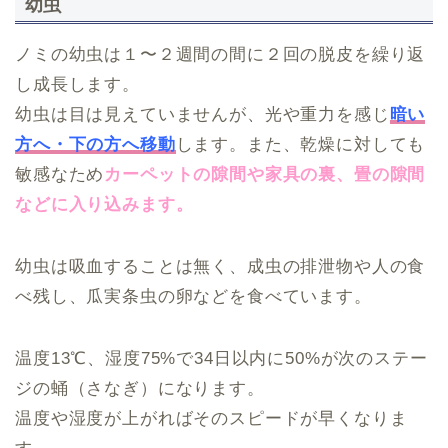
幼虫
ノミの幼虫は１〜２週間の間に２回の脱皮を繰り返
し成長します。
幼虫は目は見えていませんが、光や重力を感じ
暗い
方へ・下の方へ移動
します。また、乾燥に対しても
敏感なため
カーペットの隙間や家具の裏、畳の隙間
などに入り込みます。
幼虫は吸血することは無く、成虫の排泄物や人の食
べ残し、瓜実条虫の卵などを食べています。
温度13℃、湿度75%で34日以内に50%が次のステー
ジの蛹（さなぎ）になります。
温度や湿度が上がればそのスピードが早くなりま