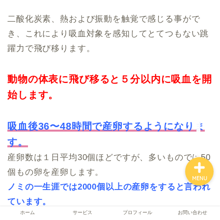
二酸化炭素、熱および振動を触覚で感じる事がで
き、これにより吸血対象を感知してとてつもない跳
ホーム
躍力で飛び移ります。
サービス
動物の体表に飛び移ると５分以内に吸血を開
始します。
プロフィール
お問い合わせ
吸血後36〜48時間で産卵するようになりま
す。
産卵数は１日平均30個ほどですが、多いものでは50
個もの卵を産卵します。
MENU
ノミの一生涯では2000個以上の産卵をすると言われ
ています。
ホーム
サービス
プロフィール
お問い合わせ