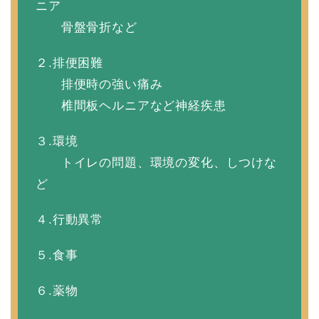
ニア
骨盤骨折など
２.排便困難
排便時の強い痛み
椎間板ヘルニアなど神経疾患
３.環境
トイレの問題、環境の変化、しつけな
ど
４.行動異常
５.食事
６.薬物