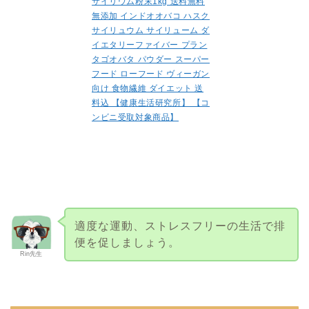
サイリウム粉末1kg 送料無料
無添加 インドオオバコ ハスク
サイリュウム サイリューム ダ
イエタリーファイバー プラン
タゴオバタ パウダー スーパー
フード ローフード ヴィーガン
向け 食物繊維 ダイエット 送
料込 【健康生活研究所】 【コ
ンビニ受取対象商品】
適度な運動、ストレスフリーの生活で排
便を促しましょう。
Rin先生