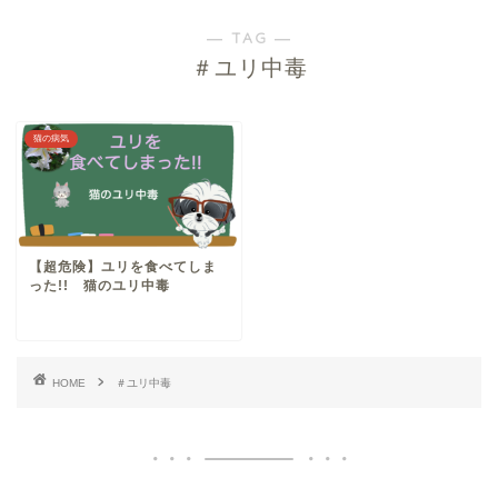
― TAG ―
＃ユリ中毒
猫の病気
【超危険】ユリを食べてしま
った!! 猫のユリ中毒
HOME
＃ユリ中毒