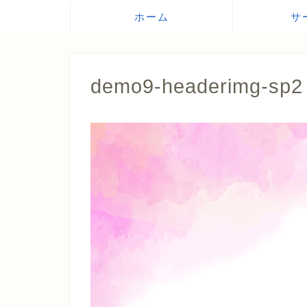
ホーム
サ
demo9-headerimg-sp2