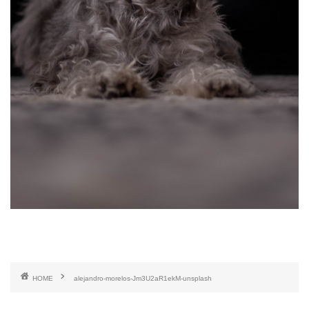
HOME
alejandro-morelos-Jm3U2aR1ekM-unsplash