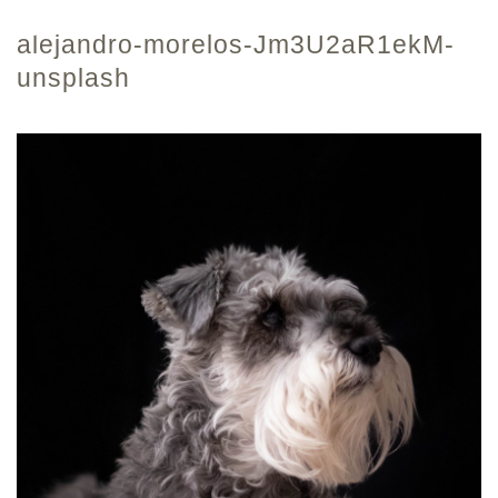
alejandro-morelos-Jm3U2aR1ekM-
unsplash