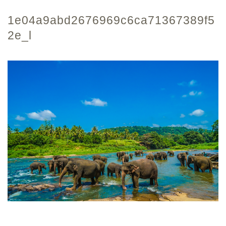
1e04a9abd2676969c6ca71367389f5
2e_l