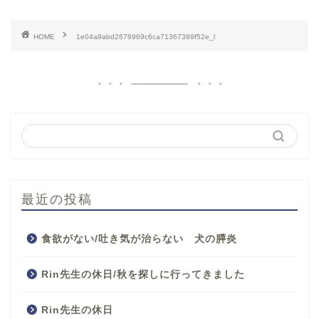
HOME
1e04a9abd2676969c6ca71367389f52e_l
最近の投稿
食欲がない/吐き気が治らない 犬の膵炎
Rin先生の休日/秋を探しに行ってきました
Rin先生の休日